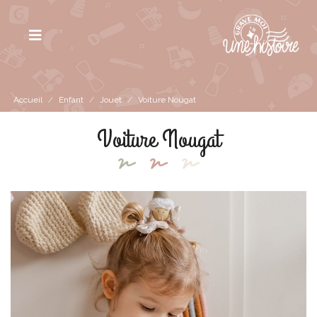
Accueil
/
Enfant
/
Jouet
/
Voiture Nougat
Voiture Nougat