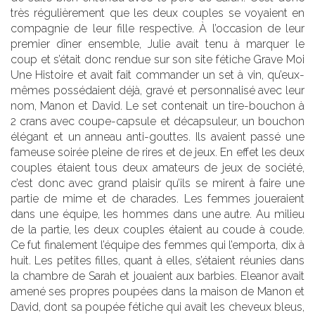
très régulièrement que les deux couples se voyaient en
compagnie de leur fille respective. À l’occasion de leur
premier dîner ensemble, Julie avait tenu à marquer le
coup et s’était donc rendue sur son site fétiche Grave Moi
Une Histoire et avait fait commander un set à vin, qu’eux-
mêmes possédaient déjà, gravé et personnalisé avec leur
nom, Manon et David. Le set contenait un tire-bouchon à
2 crans avec coupe-capsule et décapsuleur, un bouchon
élégant et un anneau anti-gouttes. Ils avaient passé une
fameuse soirée pleine de rires et de jeux. En effet les deux
couples étaient tous deux amateurs de jeux de société,
c’est donc avec grand plaisir qu’ils se mirent à faire une
partie de mime et de charades. Les femmes joueraient
dans une équipe, les hommes dans une autre. Au milieu
de la partie, les deux couples étaient au coude à coude.
Ce fut finalement l’équipe des femmes qui l’emporta, dix à
huit. Les petites filles, quant à elles, s’étaient réunies dans
la chambre de Sarah et jouaient aux barbies. Eleanor avait
amené ses propres poupées dans la maison de Manon et
David, dont sa poupée fétiche qui avait les cheveux bleus,