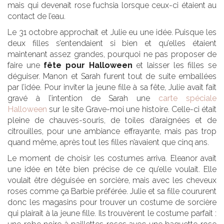
mais qui devenait rose fuchsia lorsque ceux-ci étaient au
contact de l’eau.
Le 31 octobre approchait et Julie eu une idée. Puisque les
deux filles s’entendaient si bien et qu’elles étaient
maintenant assez grandes, pourquoi ne pas proposer de
faire une
fête pour Halloween
et laisser les filles se
déguiser. Manon et Sarah furent tout de suite emballées
par l’idée. Pour inviter la jeune fille à sa fête, Julie avait fait
gravé à l’intention de Sarah une
carte spéciale
Halloween
sur le site Grave-moi une histoire. Celle-ci était
pleine de chauves-souris, de toiles d’araignées et de
citrouilles, pour une ambiance effrayante, mais pas trop
quand même, après tout les filles n’avaient que cinq ans.
Le moment de choisir les costumes arriva. Eleanor avait
une idée en tête bien précise de ce qu’elle voulait. Elle
voulait être déguisée en sorcière, mais avec les cheveux
roses comme ça Barbie préférée. Julie et sa fille coururent
donc les magasins pour trouver un costume de sorcière
qui plairait à la jeune fille. Ils trouvèrent le costume parfait :