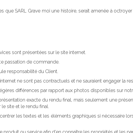
nes que SARL Grave moi une histoire, serait amenée à octroyer
vices sont présentées sur le site internet
.
oute passation de commande.
ule responsabilité du Client.
internet
ne sont pas contractuels et ne sauraient engager la res
 légères différences par rapport aux photos disponibles sur notr
la représentation exacte du rendu final, mais seulement une prés
le site et le rendu final.
centrer les textes et les éléments graphiques si nécessaire lors
 produit ou service afin d'en connaître les propriétés et les part