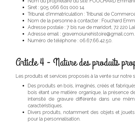
Nom du propriétaire du site: FOUCHARD Emmanue
Siret : 905 066 601 000 14.
Tribunal d’immatriculation : Tribunal de Commerc
Nom de la personne à contacter : Fouchard Emm
Adresse postale : 7 bis rue de maridort, 72 220 La
Adresse email : gravemoiunehistoire@gmail.com.
Numéro de téléphone : 06.67.66.42.50.
Article 4 - Nature des produits prop
Les produits et services proposés à la vente sur notre si
Des produits en bois, imaginés, créés et fabriqu
bois étant une matière organique, la présence de
intensité de gravure différente dans une mêm
caractéristiques.
Divers produits, notamment des objets et jouets, 
pour la personnalisation.