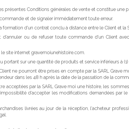
é des présentes Conditions générales de vente et constitue une 
e la commande et de signaler immédiatement toute erreur.
 formation d'un contrat conclu à distance entre le Client et la
 d'annuler ou de refuser toute commande d'un Client avec le
le site internet gravemoiunehistoire.com.
rtant sur une quantité de produits et service inférieurs à (1)
ient ne pourront être prises en compte par la SARL Grave moi u
 vendeur dans les 48 h après la date de la passation de la com
re acceptées par la SARL Grave moi une histoire, les sommes ve
impossibilité d'accepter les modifications demandées par le C
chandises livrées au jour de la réception, l'acheteur profess
gal.