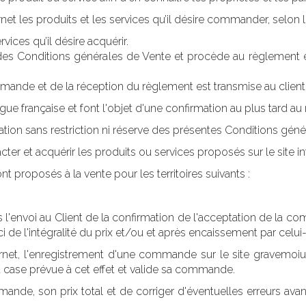
ernet
les produits et les services qu’il désire commander, selon 
vices qu’il désire acquérir.
des Conditions générales de Vente et procède au règlement e
mande et de la réception du règlement est transmise au client
ue française et font l'objet d'une confirmation au plus tard a
tion sans restriction ni réserve des présentes Conditions géné
cter et acquérir les produits ou services proposés sur le site in
nt proposés à la vente pour les territoires suivants :
l'envoi au Client de la confirmation de l'acceptation de la c
 de l'intégralité du prix et/ou et après encaissement par celui-
t, l'enregistrement d'une commande sur le site gravemoiune
 case prévue à cet effet et valide sa commande.
commande, son prix total et de corriger d'éventuelles erreurs av