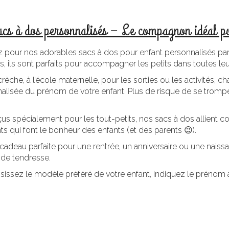
acs à dos personnalisés – Le compagnon idéal p
 pour nos adorables sacs à dos pour enfant personnalisés par br
, ils sont parfaits pour accompagner les petits dans toutes leu
crèche, à l’école maternelle, pour les sorties ou les activités,
alisée du prénom de votre enfant. Plus de risque de se tromper
us spécialement pour les tout-petits, nos sacs à dos allient con
ts qui font le bonheur des enfants (et des parents 😉).
cadeau parfaite pour une rentrée, un anniversaire ou une naissan
n de tendresse.
sissez le modèle préféré de votre enfant, indiquez le prénom à 