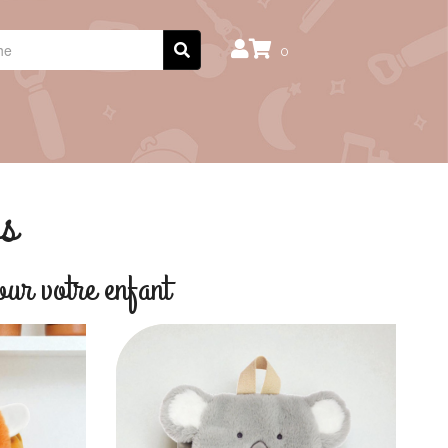
0
os
our votre enfant