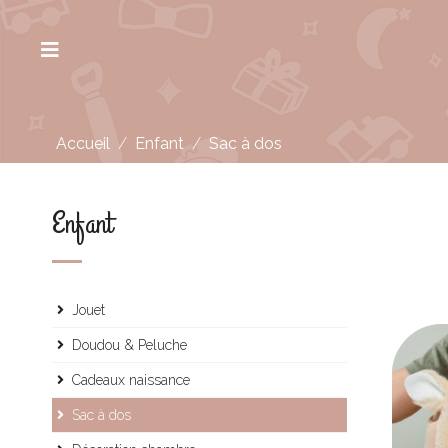
Accueil
/
Enfant
/
Sac à dos
Enfant
Jouet
Doudou & Peluche
Cadeaux naissance
Sac à dos