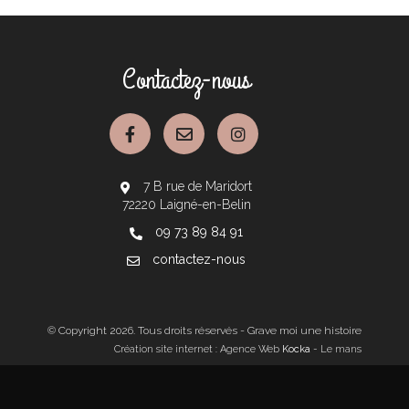
Contactez-nous
7 B rue de Maridort
72220 Laigné-en-Belin
09 73 89 84 91
contactez-nous
© Copyright
2026
. Tous droits réservés - Grave moi une histoire
Création site internet : Agence Web
Kocka
- Le mans