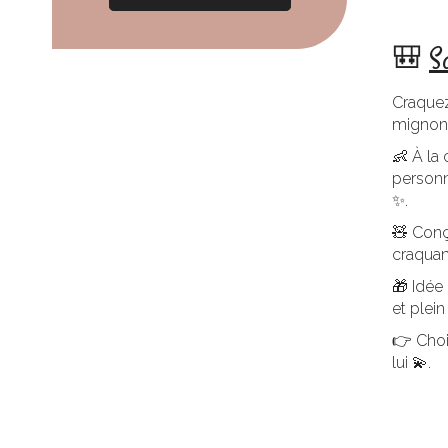
🎒
S
Craquez
mignons
👶 À la 
personn
✨.
🧸 Conç
craquan
🎁 Idée 
et plei
👉 Choi
lui 💫.