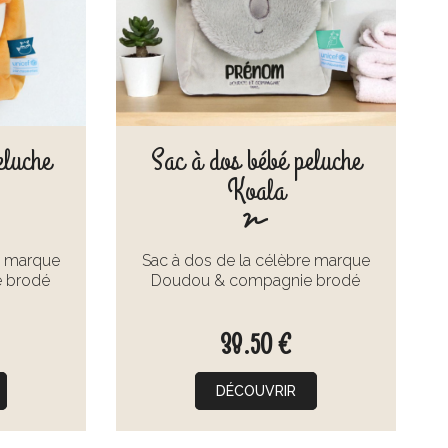
eluche
Sac à dos bébé peluche
Koala
e marque
Sac à dos de la célèbre marque
 brodé
Doudou & compagnie brodé
38.50 €
DÉCOUVRIR