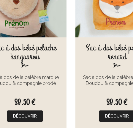
c à dos bébé peluche
Sac à dos bébé p
kangourou
renard
 à dos de la célèbre marque
Sac à dos de la célèbr
udou & compagnie brodé
Doudou & compagnie
38.50 €
38.50 €
DÉCOUVRIR
DÉCOUVRIR