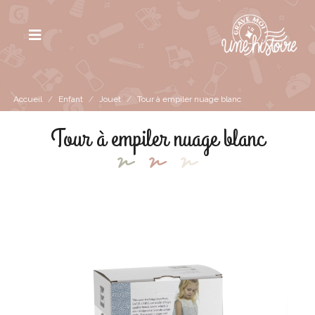
Accueil
/
Enfant
/
Jouet
/
Tour à empiler nuage blanc
Tour à empiler nuage blanc