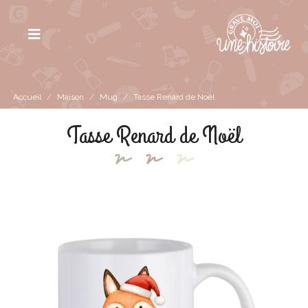
Accueil
/
Maison
/
Mug
/
Tasse Renard de Noël
Tasse Renard de Noël