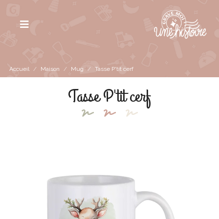
Accueil
/
Maison
/
Mug
/
Tasse P'tit cerf
Tasse P'tit cerf