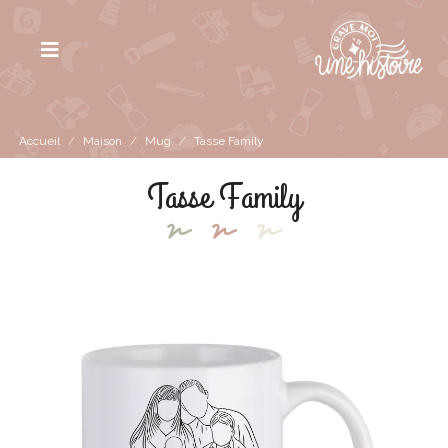
Accueil
/
Maison
/
Mug
/
Tasse Family
Tasse Family