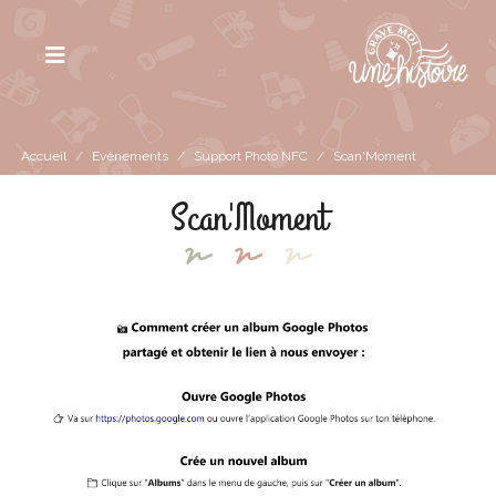
Accueil
/
Evènements
/
Support Photo NFC
/
Scan'Moment
Scan'Moment