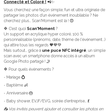
Connecté et Coloré !
📲✨
Vous cherchez une façon simple, fun et ultra originale de
partager les photos d’un événement inoubliable ? Ne
cherchez plus… Scan'Moment est là ! 😍
🔷 C’est quoi
Scan'Moment
?
Un support en acrylique hyper coloré, 100 %
personnalisable (prénoms, date, thème de l'événement...)
qui attire tous les regards 🧡💙💚
Mais surtout… grâce à
une puce NFC intégré
, un simple
scan avec un smartphone donne accès à un album
Google Photo partagé ! 🤳
🔷 Pour quels événements ?
- Mariage 💍
- Baptême 👶
- Anniversaire 🎂
- Baby shower, EVJF/EVG, soirée d’entreprise… 💃
📥
Vos invités peuvent ajouter et consulter les photos en