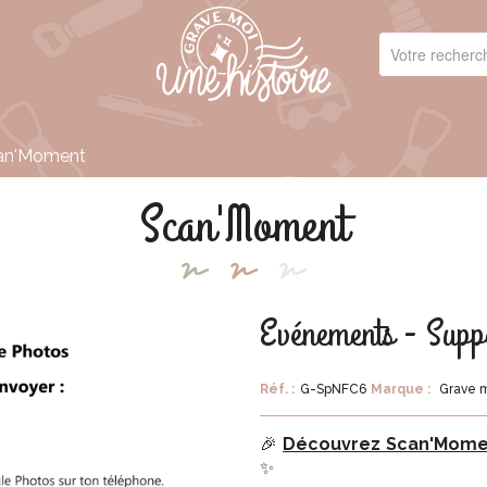
an'Moment
Scan'Moment
Evénements - Sup
Réf. :
G-SpNFC6
Marque :
Grave m
🎉
Découvrez Scan'Moment
✨