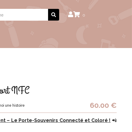
0
port NFC
60.00 €
oi une histoire
 – Le Porte-Souvenirs Connecté et Coloré !
📲