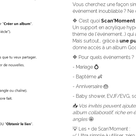
Vous cherchez une façon simpl
événement inoubliable ? Ne 
🔷 C’est quoi
Scan'Moment
Un support en acrylique hype
thème de l'événement...) qui 
Mais surtout… grâce à
une pu
donne accès à un album Goog
🔷 Pour quels événements ?
- Mariage 💍
- Baptême 👶
- Anniversaire 🎂
- Baby shower, EVJF/EVG, soi
📥
Vos invités peuvent ajouter
album collaboratif, riche en 
angles
🤩
💡 Les + de Scan'Moment :
✅ Ultra simple à utiliser, zéro