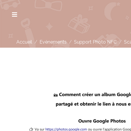
Accueil
/
Evènements
/
Support Photo NFC
/
Sc