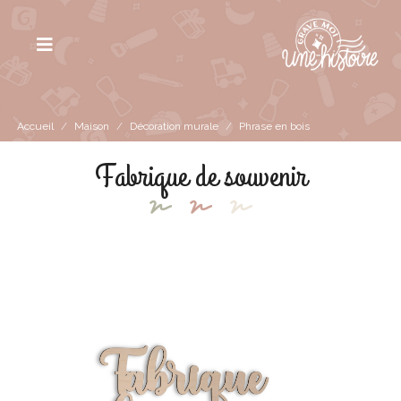
Accueil
/
Maison
/
Décoration murale
/
Phrase en bois
Fabrique de souvenir