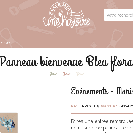
enue
Panneau bienvenue Bleu flora
Evénements - Mari
Réf. :
I-PanDeB3
Marque :
Grave mo
Faites une entrée remarquée
notre superbe panneau en bo