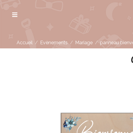
Accueil
/
Evènements
/
Mariage
/
panneau bienv