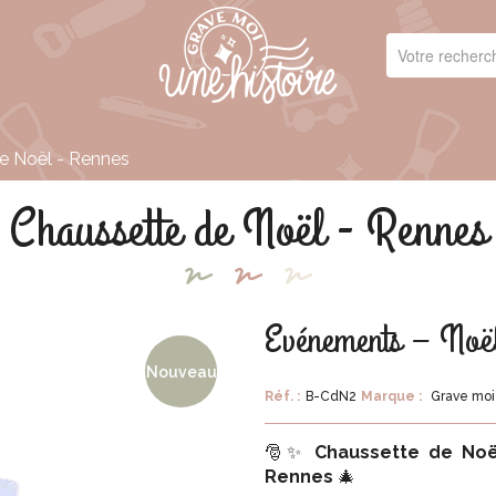
e Noël - Rennes
Chaussette de Noël - Rennes
Evénements – Noë
Nouveau
Réf. :
B-CdN2
Marque :
Grave moi 
🎅✨
Chaussette de Noë
Rennes
🎄