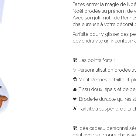
Faites entrer la magie de No
Noël brodée au prénom de v
Avec son joli motif de Rennes
chaleureuse à votre décorati
Parfaite pour y glisser des p
deviendra vite un incontourna
---
🎁 Les points forts :
✨ Personnalisation brodée a
🎅 Motif Rennes détaillé et p
🎄 Tissu doux, épais et de bel
❤ Broderie durable qui résis
🌟 Parfaite à suspendre à la 
---
🎁 Idée cadeau personnalisé
peut avoir sa propre chausse