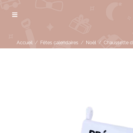
Accueil
/
Fêtes calendaires
/
Noël
/
Chaussette d