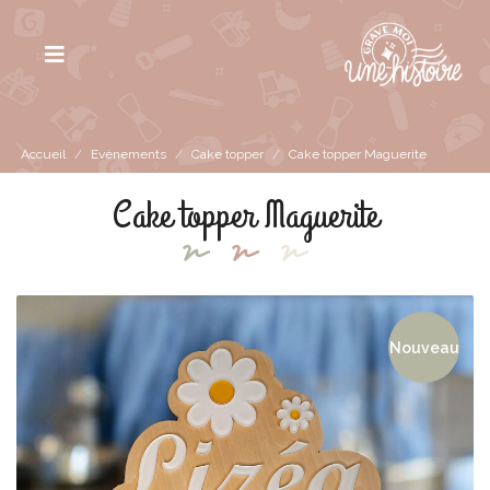
Accueil
/
Evènements
/
Cake topper
/
Cake topper Maguerite
Cake topper Maguerite
Nouveau