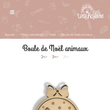
Accueil
/
Fêtes calendaires
/
Noël
/
Boule de Noël animaux
Boule de Noël animaux